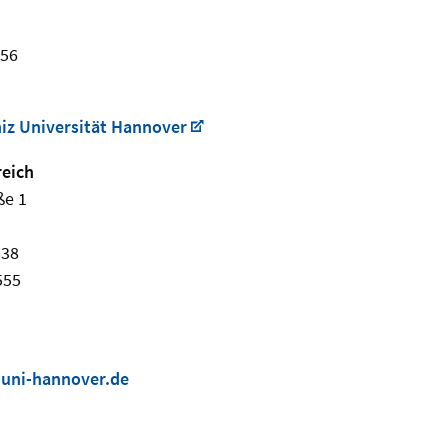
456
niz Universität Hannover
reich
ße 1
538
555
uni-hannover.de